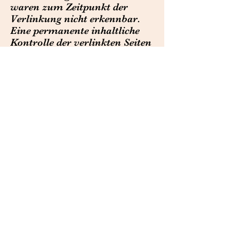
waren zum Zeitpunkt der
Verlinkung nicht erkennbar.
Eine permanente inhaltliche
Kontrolle der verlinkten Seiten
ist jedoch ohne konkrete
Anhaltspunkte einer
Rechtsverletzung nicht
zumutbar. Bei Bekanntwerden
von Rechtsverletzungen
werden wir derartige Links
umgehend entfernen.
Urheberrecht
Die durch die Seitenbetreiber
erstellten Inhalte und Werke
auf diesen Seiten unterliegen
dem deutschen
Urheberrecht. Die
Vervielfältigung, Bearbeitung,
Verbreitung und jede Art der